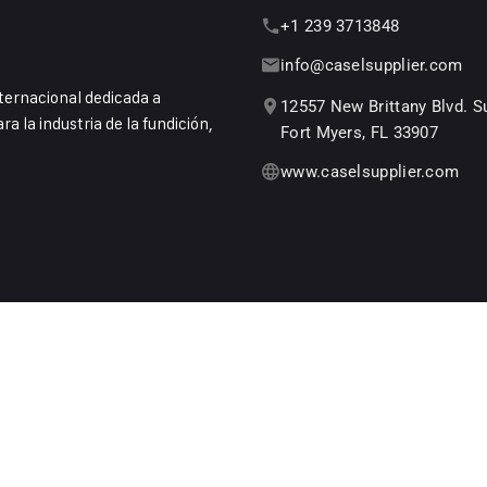
+1 239 3713848
info@caselsupplier.com
ernacional dedicada a
12557 New Brittany Blvd. Su
a la industria de la fundición,
Fort Myers, FL 33907
www.caselsupplier.com