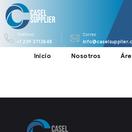
Teléfono
Correo
+1 239 3713848
info@caselsupplier.
Inicio
Nosotros
Áre