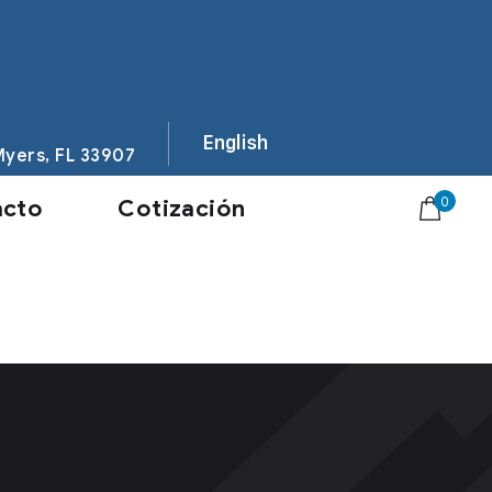
English
 Myers, FL 33907
0
acto
Cotización