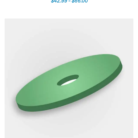
$
42.99
-
$
66.00